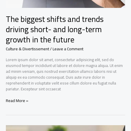
in
the
future
The biggest shifts and trends
driving short- and long-term
growth in the future
Culture & Divertissement
/
Leave a Comment
Lorem ipsum dolor sit amet, consectetur adipisicing elit, sed do
eiusmod tempor incididunt ut labore et dolore magna aliqua. Ut enim
ad minim veniam, quis nostrud exercitation ullamco laboris nisi ut
aliquip ex ea commodo consequat. Duis aute irure dolor in
reprehenderit in voluptate velit esse cillum dolore eu fugiat nulla
pariatur. Excepteur sint occaecat
Read More »
Credit