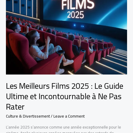
et
Incontournable
à
Ne
Pas
Rater
Les Meilleurs Films 2025 : Le Guide
Ultime et Incontournable à Ne Pas
Rater
Culture & Divertissement
/
Leave a Comment
L’année 2025 s’annonce comme une année exceptionnelle pour le
cinéma. Après plusieurs années marquées par des retards de