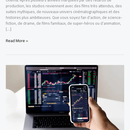
production, les studios reviennent avec des films très attendus, des
suites mythiques, de nouveaux univers cinématographiques et des
histoires plus ambitieuses. Que vous soyez fan d’action, de science-
fiction, de drame, de films familiaux, de super-héros ou d’animation,
[…]
Read More »
The
biggest
shifts
and
trends
driving
short-
and
long-
term
growth